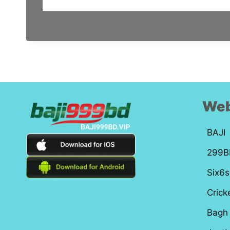
Web
BAJI
299B
Six6s
Cric
Bagh