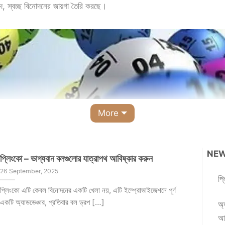
পদ, স্বচ্ছ বিনোদনের জায়গা তৈরি করছে।
More
NEW
প্লিংকো – ভাগ্যবান বলগুলোর যাত্রাপথ আবিষ্কার করুন
26 September, 2025
প্
প্লিংকো এটি কেবল বিনোদনের একটি খেলা নয়, এটি ইম্প্রোভাইজেশনে পূর্ণ
একটি অ্যাডভেঞ্চার, প্রতিবার বল ড্রপ […]
অ্
আ