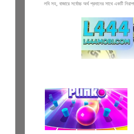
লবি সহ, বাজারে সর্বোচ্চ অর্থ প্রদানের সাথে একটি নিরা