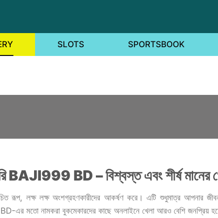
ERY
SLOTS
SPORTSBOOK
 BAJI999 BD – বিশ্বস্ত এবং শীর্ষ মানের খেলা
িচিত রূপ, লক্ষ লক্ষ অংশগ্রহণকারীদের আকর্ষণ করে। এটি শুধুমাত্র আপনার জ
 BD
-এর মতো নামকরা বুকমেকারদের কাছে অনলাইনে খেলা আরও বেশি জনপ্রিয় হয়ে