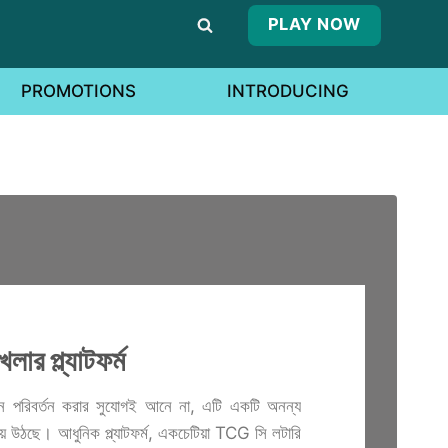
PLAY NOW
PROMOTIONS
INTRODUCING
র প্ল্যাটফর্ম
ীবন পরিবর্তন করার সুযোগই আনে না, এটি একটি অনন্য
 উঠছে। আধুনিক প্ল্যাটফর্ম, একচেটিয়া TCG সি লটারি