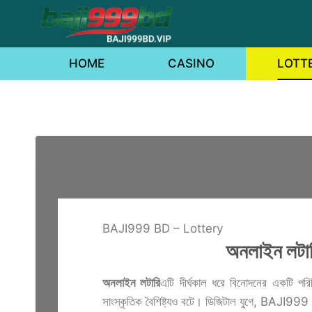
Skip
to
content
HOME
CASINO
LOTT
BAJI999 BD
–
Lottery
অনলাইন লটারি
অনলাইন লটারি
এটি দীর্ঘকাল ধরে বিনোদনের একটি পর
সাংস্কৃতিক বৈশিষ্ট্যও বটে। ডিজিটাল যুগে,
BAJI999