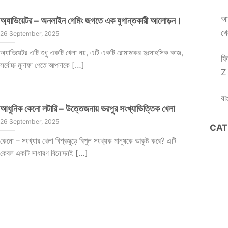
আধ
অ্যাভিয়েটর – অনলাইন গেমিং জগতে এক যুগান্তকারী আলোড়ন।
খে
26 September, 2025
অ্যাভিয়েটর এটি শুধু একটি খেলা নয়, এটি একটি রোমাঞ্চকর দুঃসাহসিক কাজ,
ফি
সর্বোচ্চ মুনাফা পেতে আপনাকে […]
Z 
বা
আধুনিক কেনো লটারি – উত্তেজনায় ভরপুর সংখ্যাভিত্তিক খেলা
অনলাইন লটারি BAJI999 BD – বিশ্বস্ত এবং শীর্ষ মানের খেলার প্ল্যাটফর্ম
26 September, 2025
CAT
কেনো – সংখ্যার খেলা বিশ্বজুড়ে বিপুল সংখ্যক মানুষকে আকৃষ্ট করে? এটি
কেবল একটি সাধারণ বিনোদনই […]
্য।
় বরং একটি ব্যাপক বিনোদন ব্যবস্থাও। বৈধভাবে কাজ করার জন্য লাইসেন্সপ্রাপ্ত, 
িশ্চিত করে যে সমস্ত ব্যক্তিগত তথ্য একেবারে সুরক্ষিত।