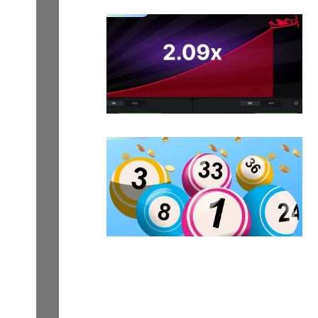
লটারি প্রেমীদের জন্য আদর্শ গন্তব
BAJI999 BD বুকমেকার শুধুমাত্র বাজি ধরার জায়গা নয
প্রতিশ্রুতিবদ্ধ। অত্যাধুনিক তথ্য নিরাপত্তা ব্যবস্থা ন