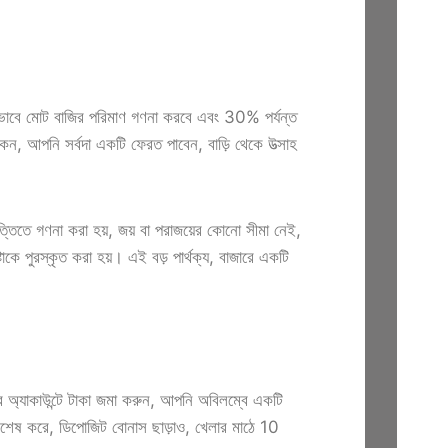
রিয়ভাবে মোট বাজির পরিমাণ গণনা করবে এবং 30% পর্যন্ত
কেন, আপনি সর্বদা একটি ফেরত পাবেন, বাড়ি থেকে উত্সাহ
ত্তিতে গণনা করা হয়, জয় বা পরাজয়ের কোনো সীমা নেই,
াকে পুরস্কৃত করা হয়। এই বড় পার্থক্য, বাজারে একটি
র অ্যাকাউন্টে টাকা জমা করুন, আপনি অবিলম্বে একটি
। বিশেষ করে, ডিপোজিট বোনাস ছাড়াও, খেলার মাঠে 10