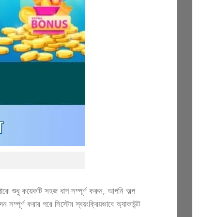
ে৷ শুধু কয়েকটি সহজ ধাপ সম্পূর্ণ করুন, আপনি অল্প
্পূর্ণ করার পরে সিস্টেম স্বয়ংক্রিয়ভাবে অ্যাকাউন্ট