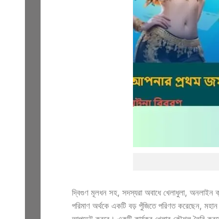
দ্বিগুণ মূলধন সহ, সদস্যরা অবাধে খেলাধুলা, অনলাইন ক্
পরিমাণ অর্থকে একটি বড় পুঁজিতে পরিণত করেছেন, মহান পু