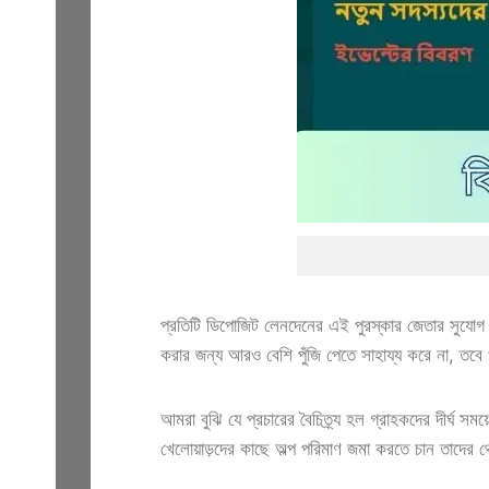
প্রতিটি ডিপোজিট লেনদেনের এই পুরস্কার জেতার সুযোগ র
করার জন্য আরও বেশি পুঁজি পেতে সাহায্য করে না, তবে 
আমরা বুঝি যে প্রচারের বৈচিত্র্য হল গ্রাহকদের দীর্ঘ স
খেলোয়াড়দের কাছে অল্প পরিমাণ জমা করতে চান তাদের 