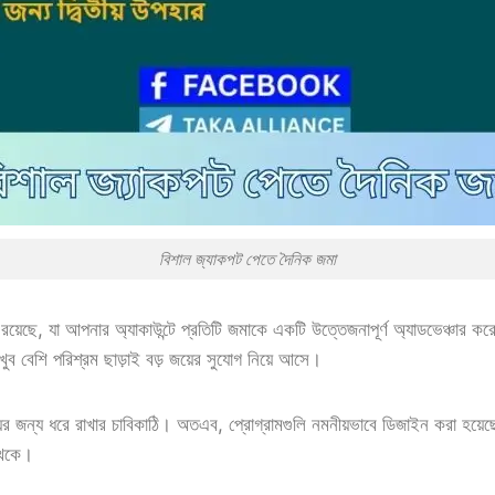
বিশাল জ্যাকপট পেতে দৈনিক জমা
য়েছে, যা আপনার অ্যাকাউন্টে প্রতিটি জমাকে একটি উত্তেজনাপূর্ণ অ্যাডভেঞ্চার কর
খুব বেশি পরিশ্রম ছাড়াই বড় জয়ের সুযোগ নিয়ে আসে।
ময়ের জন্য ধরে রাখার চাবিকাঠি। অতএব, প্রোগ্রামগুলি নমনীয়ভাবে ডিজাইন করা হয়ে
থেকে।